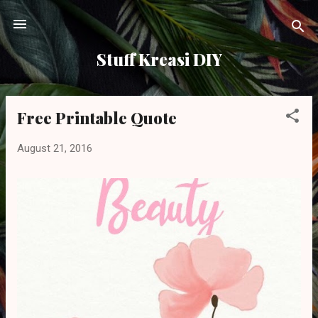
Skip to main content
Stuff Kreasi DIY
Free Printable Quote
P
o
August 21, 2016
s
t
s