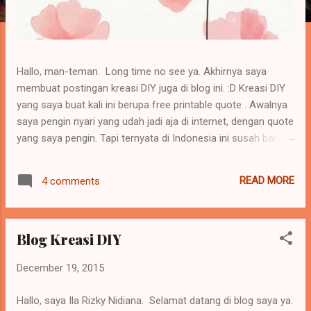
Hallo, man-teman. Long time no see ya. Akhirnya saya
membuat postingan kreasi DIY juga di blog ini. :D Kreasi DIY
yang saya buat kali ini berupa free printable quote . Awalnya
saya pengin nyari yang udah jadi aja di internet, dengan quote
yang saya pengin. Tapi ternyata di Indonesia ini susah banget
nyari free printable yang gratis. Yang ada harus beli di Etsy
Shop karena emang nggak disediakan secara cuma-cuma.
READ MORE
4 comments
Setelah googling wallpaper lucu, saya nemu apps di
playstore namanya Watercolor Wallpapers
Blog Kreasi DIY
December 19, 2015
Hallo, saya Ila Rizky Nidiana. Selamat datang di blog saya ya.